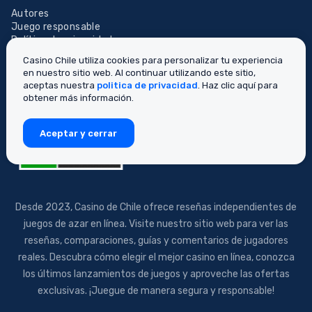
Autores
Juego responsable
Política de privacidad
Calificaciones
Casino Chile utiliza cookies para personalizar tu experiencia
Reseñas
en nuestro sitio web. Al continuar utilizando este sitio,
Guías
aceptas nuestra
politica de privacidad
. Haz clic aquí para
Tragamonedas
obtener más información.
Sitemap
Aceptar y cerrar
Desde 2023, Casino de Chile ofrece reseñas independientes de
juegos de azar en línea. Visite nuestro sitio web para ver las
reseñas, comparaciones, guías y comentarios de jugadores
reales. Descubra cómo elegir el mejor casino en línea, conozca
los últimos lanzamientos de juegos y aproveche las ofertas
exclusivas. ¡Juegue de manera segura y responsable!