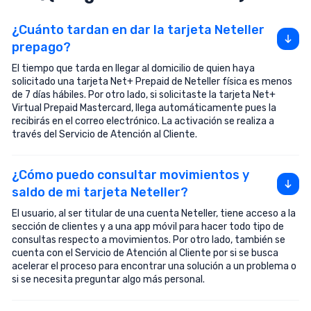
¿Cuánto tardan en dar la tarjeta Neteller
prepago?
El tiempo que tarda en llegar al domicilio de quien haya
solicitado una tarjeta Net+ Prepaid de Neteller física es menos
de 7 días hábiles. Por otro lado, si solicitaste la tarjeta Net+
Virtual Prepaid Mastercard, llega automáticamente pues la
recibirás en el correo electrónico. La activación se realiza a
través del Servicio de Atención al Cliente.
¿Cómo puedo consultar movimientos y
saldo de mi tarjeta Neteller?
El usuario, al ser titular de una cuenta Neteller, tiene acceso a la
sección de clientes y a una app móvil para hacer todo tipo de
consultas respecto a movimientos. Por otro lado, también se
cuenta con el Servicio de Atención al Cliente por si se busca
acelerar el proceso para encontrar una solución a un problema o
si se necesita preguntar algo más personal.