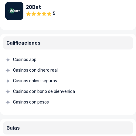
20Bet
5
Calificaciones
Casinos app
Casinos con dinero real
Casinos online seguros
Casinos con bono de bienvenida
Casinos con pesos
Guías