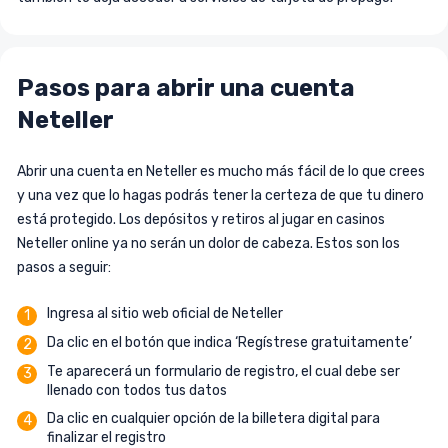
Pasos para abrir una cuenta
Neteller
Abrir una cuenta en Neteller es mucho más fácil de lo que crees
y una vez que lo hagas podrás tener la certeza de que tu dinero
está protegido. Los depósitos y retiros al jugar en casinos
Neteller online ya no serán un dolor de cabeza. Estos son los
pasos a seguir:
Ingresa al sitio web oficial de Neteller
Da clic en el botón que indica ‘Regístrese gratuitamente’
Te aparecerá un formulario de registro, el cual debe ser
llenado con todos tus datos
Da clic en cualquier opción de la billetera digital para
finalizar el registro