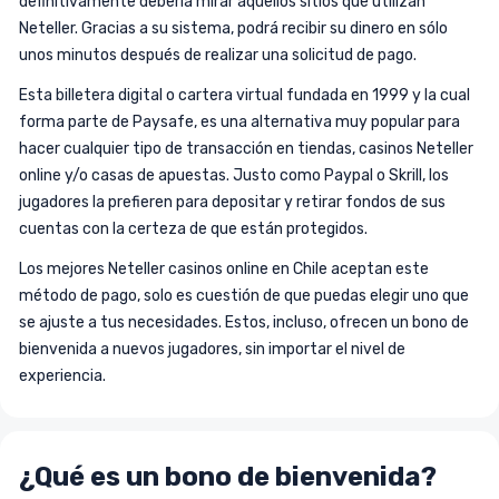
definitivamente debería mirar aquellos sitios que utilizan
Neteller. Gracias a su sistema, podrá recibir su dinero en sólo
unos minutos después de realizar una solicitud de pago.
Esta billetera digital o cartera virtual fundada en 1999 y la cual
forma parte de Paysafe, es una alternativa muy popular para
hacer cualquier tipo de transacción en tiendas, casinos Neteller
online y/o casas de apuestas. Justo como Paypal o Skrill, los
jugadores la prefieren para depositar y retirar fondos de sus
cuentas con la certeza de que están protegidos.
Los mejores Neteller casinos online en Chile aceptan este
método de pago, solo es cuestión de que puedas elegir uno que
se ajuste a tus necesidades. Estos, incluso, ofrecen un bono de
bienvenida a nuevos jugadores, sin importar el nivel de
experiencia.
¿Qué es un bono de bienvenida?