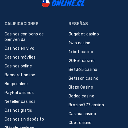
CALIFICACIONES
RESEÑAS
Casinos con bono de
Jugabet casino
bienvenida
1win casino
Casinos en vivo
1xbet casino
Casinos móviles
20Bet casino
Casinos online
Bet365 casino
Baccarat online
Betsson casino
Bingo online
Blaze Casino
PayPal casinos
Bodog casino
Neteller casinos
Brazino777 casino
Casinos gratis
Casinia casino
Casinos sin depósito
Cbet casino