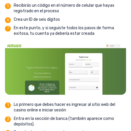
Recibirás un código en el número de celular que hayas
registrado en el proceso
Crea un ID de seis dígitos
En este punto, y si seguiste todos los pasos de forma
exitosa, tu cuenta ya debería estar creada
Lo primero que debes hacer es ingresar al sitio web del
casino online e iniciar sesión
Entra en la sección de banca (también aparece como
depósitos).