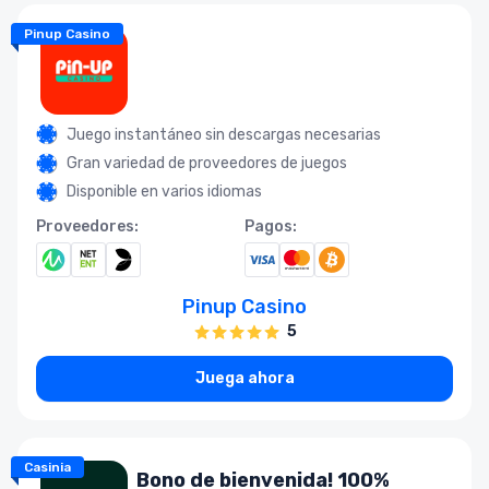
Pinup Casino
Juego instantáneo sin descargas necesarias
Gran variedad de proveedores de juegos
Disponible en varios idiomas
Proveedores:
Pagos:
Pinup Casino
5
Juega ahora
Casinia
Bono de bienvenida! 100%