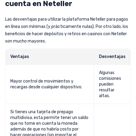
cuenta en Neteller
Las desventajas para utilizar la plataforma Neteller para pagos
en línea son mínimas (y prácticamente nulas). Por otro lado, los
beneficios de hacer depósitos y retiros en casinos con Neteller
son mucho mayores.
Ventajas
Desventajas
Algunas
comisiones
Mayor control de movimientos y
pueden
recargas desde cualquier dispositivo.
resultar
altas.
Si tienes una tarjeta de prepago
multidivisa, esta permite tener un saldo
que no tome en cuenta la moneda
además de que no habría costo por
hacer operaciones (sin importar el