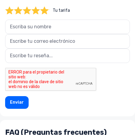
Tu tarifa
Enviar
FAQ (Preguntas frecuentes)