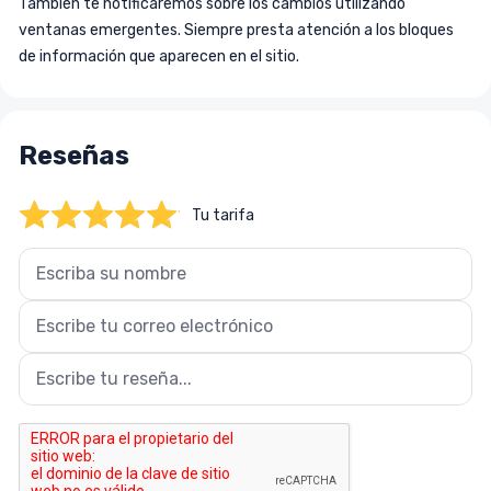
También te notificaremos sobre los cambios utilizando
ventanas emergentes. Siempre presta atención a los bloques
de información que aparecen en el sitio.
Tu tarifa:
Name
Email
Review text
Reseñas
Tu tarifa