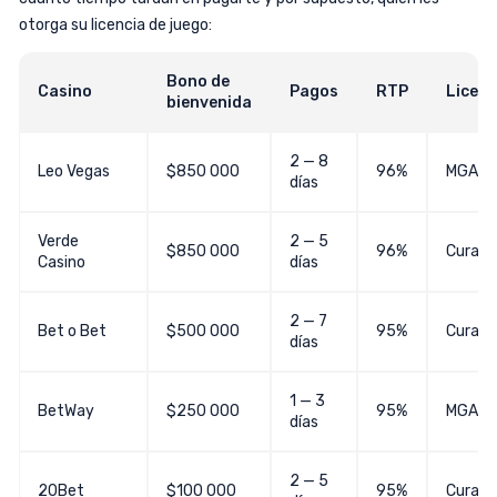
otorga su licencia de juego:
Bono de
Casino
Pagos
RTP
Licenc
bienvenida
2 — 8
Leo Vegas
$850 000
96%
MGA
días
Verde
2 — 5
$850 000
96%
Curaz
Casino
días
2 — 7
Bet o Bet
$500 000
95%
Curaz
días
1 — 3
BetWay
$250 000
95%
MGA
días
2 — 5
20Bet
$100 000
95%
Curaz