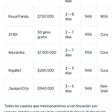
días
2 — 8
Royal Panda
$750 000
96%
MGA
días
50 giros
2 — 7
21 Bit
95%
Curaz
gratis
días
2 — 7
Wazamba
$1 000 000
95%
Curaz
días
2 — 5
RojaBet
$200 000
96%
Curaz
días
3 — 5
Reino
JackpotCity
$960 000
96%
días
Unido
Todos los casinos que mencionaremos a continuación son