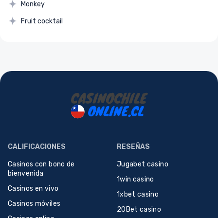
Monkey
Fruit cocktail
CALIFICACIONES
RESEÑAS
Casinos con bono de
Jugabet casino
bienvenida
1win casino
Casinos en vivo
1xbet casino
Casinos móviles
20Bet casino