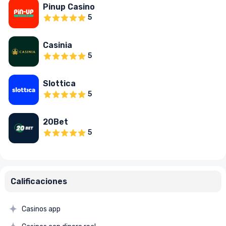
Pinup Casino
5
Casinia
5
Slottica
5
20Bet
5
Calificaciones
Casinos app