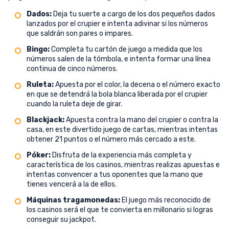
Dados:
Deja tu suerte a cargo de los dos pequeños dados
lanzados por el crupier e intenta adivinar si los números
que saldrán son pares o impares.
Bingo:
Completa tu cartón de juego a medida que los
números salen de la tómbola, e intenta formar una línea
continua de cinco números.
Ruleta:
Apuesta por el color, la decena o el número exacto
en que se detendrá la bola blanca liberada por el crupier
cuando la ruleta deje de girar.
Blackjack:
Apuesta contra la mano del crupier o contra la
casa, en este divertido juego de cartas, mientras intentas
obtener 21 puntos o el número más cercado a este.
Póker:
Disfruta de la experiencia más completa y
característica de los casinos, mientras realizas apuestas e
intentas convencer a tus oponentes que la mano que
tienes vencerá a la de ellos.
Máquinas tragamonedas:
El juego más reconocido de
los casinos será el que te convierta en millonario si logras
conseguir su jackpot.