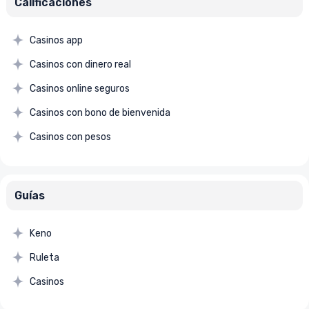
Calificaciones
Casinos app
Casinos con dinero real
Casinos online seguros
Casinos con bono de bienvenida
Casinos con pesos
Guías
Keno
Ruleta
Casinos