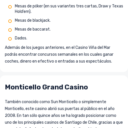
Mesas de póker (en sus variantes tres cartas, Draw y Texas
Hold’em).
Mesas de blackjack.
Mesas de baccarat.
Dados.
Además de los juegos anteriores, en el Casino Viña del Mar
podrás encontrar concursos semanales en los cuales ganar
coches, dinero en efectivo o entradas a sus espectáculos.
Monticello Grand Casino
También conocido como Sun Monticello o simplemente
Monticello, este casino abrió sus puertas al público en el año
2008. En tan sólo quince años se ha logrado posicionar como
uno de los principales casinos de Santiago de Chile, gracias a que