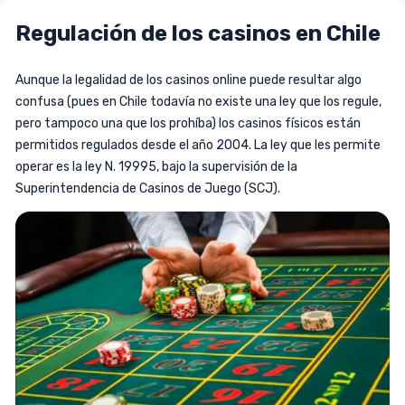
Regulación de los casinos en Chile
Aunque la legalidad de los casinos online puede resultar algo
confusa (pues en Chile todavía no existe una ley que los regule,
pero tampoco una que los prohíba) los casinos físicos están
permitidos regulados desde el año 2004. La ley que les permite
operar es la ley N. 19995, bajo la supervisión de la
Superintendencia de Casinos de Juego (SCJ).