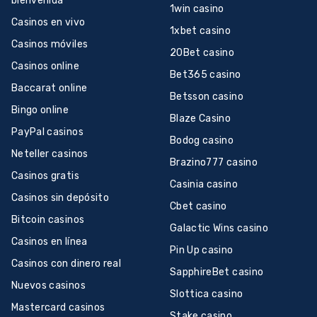
bienvenida
1win casino
Casinos en vivo
1xbet casino
Casinos móviles
20Bet casino
Casinos online
Bet365 casino
Baccarat online
Betsson casino
Bingo online
Blaze Casino
PayPal casinos
Bodog casino
Neteller casinos
Brazino777 casino
Casinos gratis
Casinia casino
Casinos sin depósito
Cbet casino
Bitcoin casinos
Galactic Wins casino
Casinos en línea
Pin Up casino
Casinos con dinero real
SapphireBet casino
Nuevos casinos
Slottica casino
Mastercard casinos
Stake casino