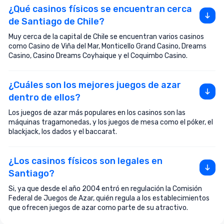
¿Qué casinos físicos se encuentran cerca
de Santiago de Chile?
Muy cerca de la capital de Chile se encuentran varios casinos
como Casino de Viña del Mar, Monticello Grand Casino, Dreams
Casino, Casino Dreams Coyhaique y el Coquimbo Casino.
¿Cuáles son los mejores juegos de azar
dentro de ellos?
Los juegos de azar más populares en los casinos son las
máquinas tragamonedas, y los juegos de mesa como el póker, el
blackjack, los dados y el baccarat.
¿Los casinos físicos son legales en
Santiago?
Si, ya que desde el año 2004 entró en regulación la Comisión
Federal de Juegos de Azar, quién regula a los establecimientos
que ofrecen juegos de azar como parte de su atractivo.