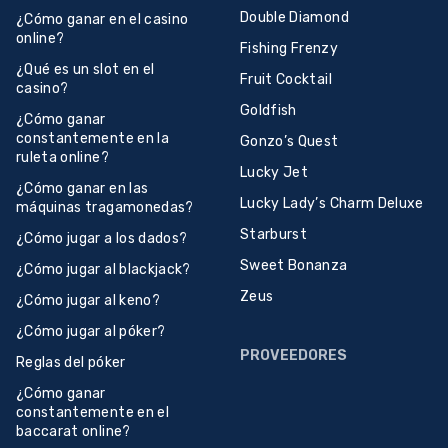
Double Diamond
¿Cómo ganar en el casino
online?
Fishing Frenzy
¿Qué es un slot en el
Fruit Cocktail
casino?
Goldfish
¿Cómo ganar
constantemente en la
Gonzo’s Quest
ruleta online?
Lucky Jet
¿Cómo ganar en las
Lucky Lady’s Charm Deluxe
máquinas tragamonedas?
Starburst
¿Cómo jugar a los dados?
Sweet Bonanza
¿Cómo jugar al blackjack?
Zeus
¿Cómo jugar al keno?
¿Cómo jugar al póker?
PROVEEDORES
Reglas del póker
¿Cómo ganar
constantemente en el
baccarat online?