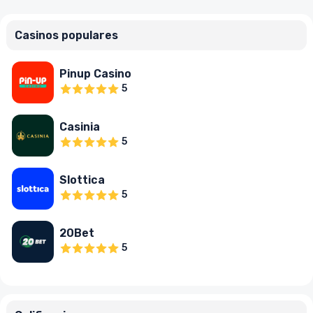
Casinos populares
Pinup Casino
5
Casinia
5
Slottica
5
20Bet
5