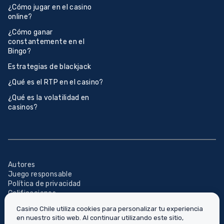
¿Cómo jugar en el casino
online?
¿Cómo ganar
constantemente en el
Bingo?
Estrategias de blackjack
¿Qué es el RTP en el casino?
¿Qué es la volatilidad en
casinos?
Autores
Juego responsable
Política de privacidad
Calificaciones
Reseñas
Casino Chile utiliza cookies para personalizar tu experiencia
Guías
en nuestro sitio web. Al continuar utilizando este sitio,
Tragamonedas