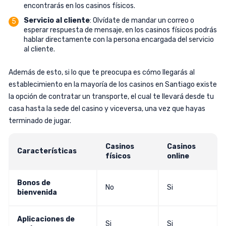
encontrarás en los casinos físicos.
Servicio al cliente
: Olvídate de mandar un correo o
esperar respuesta de mensaje, en los casinos físicos podrás
hablar directamente con la persona encargada del servicio
al cliente.
Además de esto, si lo que te preocupa es cómo llegarás al
establecimiento en la mayoría de los casinos en Santiago existe
la opción de contratar un transporte, el cual te llevará desde tu
casa hasta la sede del casino y viceversa, una vez que hayas
terminado de jugar.
Casinos
Casinos
Características
físicos
online
Bonos de
No
Si
bienvenida
Aplicaciones de
Si
Si