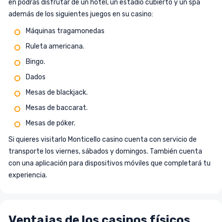
en podrás disfrutar de un hotel, un estadio cubierto y un spa
además de los siguientes juegos en su casino:
Máquinas tragamonedas
Ruleta americana.
Bingo.
Dados
Mesas de blackjack.
Mesas de baccarat.
Mesas de póker.
Si quieres visitarlo Monticello casino cuenta con servicio de
transporte los viernes, sábados y domingos. También cuenta
con una aplicación para dispositivos móviles que completará tu
experiencia.
Ventajas de los casinos físicos