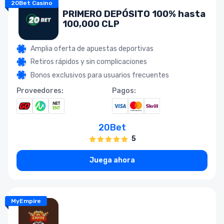
20Bet Casino
PRIMERO DEPÓSITO 100% hasta
100,000 CLP
Amplia oferta de apuestas deportivas
Retiros rápidos y sin complicaciones
Bonos exclusivos para usuarios frecuentes
Proveedores:
Pagos:
20Bet
5
Juega ahora
MyEmpire