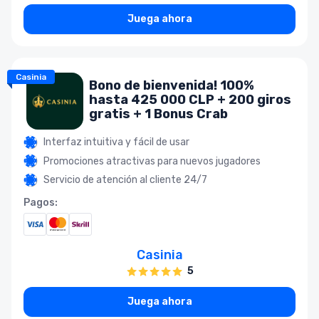
Juega ahora
Casinia
Bono de bienvenida! 100%
hasta 425 000 CLP + 200 giros
gratis + 1 Bonus Crab
Interfaz intuitiva y fácil de usar
Promociones atractivas para nuevos jugadores
Servicio de atención al cliente 24/7
Pagos:
Casinia
5
Juega ahora