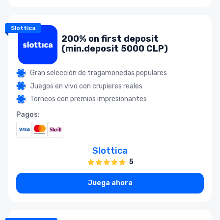
Slottica
200% on first deposit
(min.deposit 5000 CLP)
Gran selección de tragamonedas populares
Juegos en vivo con crupieres reales
Torneos con premios impresionantes
Pagos:
Slottica
5
Juega ahora