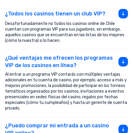
¿Todos los casinos tienen un club VIP?
Desafortunadamente no todos los casinos online de Chile
cuentan con programas VIP para sus jugadores, sin embargo,
aquellos casinos que se encuentran en las listas de los mejores
(cómo la nuestra) si lo hacen.
¿Qué ventajas me ofrecen los programas
VIP de los casinos en línea?
Al entrar a un programa VIP contarás con múltiples ventajas
adicionales en tu cuenta de casino, por ejemplo, acceso a más y
mejores promociones, la posibilidad de participar en los torneos
temáticos organizados por los casinos, invitaciones a eventos
presenciales en sedes físicas del casino, regalos por fechas
especiales (cómo tu cumpleaños) y hasta un gerente de cuenta
privado.
¿Puedo comprar mi entrada a un casino