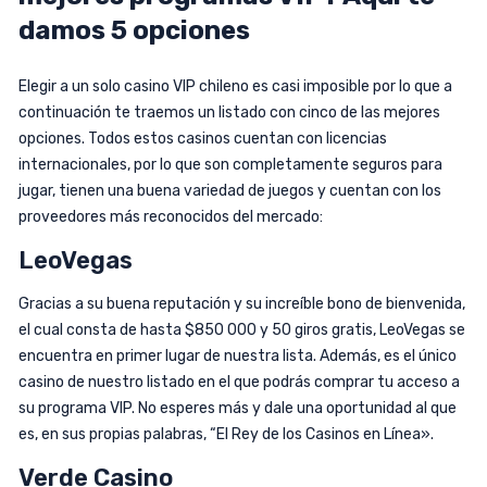
damos 5 opciones
Elegir a un solo casino VIP chileno es casi imposible por lo que a
continuación te traemos un listado con cinco de las mejores
opciones. Todos estos casinos cuentan con licencias
internacionales, por lo que son completamente seguros para
jugar, tienen una buena variedad de juegos y cuentan con los
proveedores más reconocidos del mercado:
LeoVegas
Gracias a su buena reputación y su increíble bono de bienvenida,
el cual consta de hasta $850 000 y 50 giros gratis, LeoVegas se
encuentra en primer lugar de nuestra lista. Además, es el único
casino de nuestro listado en el que podrás comprar tu acceso a
su programa VIP. No esperes más y dale una oportunidad al que
es, en sus propias palabras, “El Rey de los Casinos en Línea».
Verde Casino