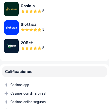
Casinia
5
Slottica
5
20Bet
5
Calificaciones
Casinos app
Casinos con dinero real
Casinos online seguros