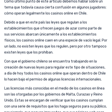
Como último punto de este artículo debemos hablar sobre un
tema que todavía causa cierta confusión en algunos jugadores:
cómo operan legalmente los casinos online en Chile.
Debido a que en este país las leyes que regulan a los
establecimientos que ofrecen juegos de azar como parte de
sus servicios abarcan únicamente a los establecimientos
físicos, los casinos online caen en una especie de vacío legal. Por
un lado, no existen leyes que los regulen, pero por otro tampoco
existen leyes que los prohíban.
Con que el gobierno chileno se encuentra trabajando en la
creación de nuevas leyes para regular este tipo de situaciones,
a día de hoy todos los casinos online que operan dentro de Chile
lo hacen bajo el permiso de algunas licencias internacionales.
Las licencias más conocidas en el medio de los casinos en línea
son las otorgadas por los gobiernos de Malta, Curazao y Reino
Unido. Estas se encargan de verificar que los casinos cumplan
con una serie de requisitos que los haga seguros para su público,