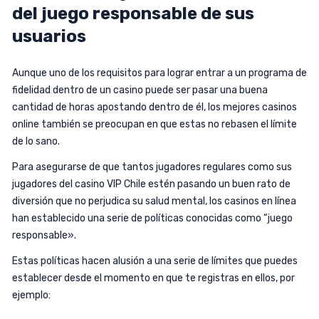
del juego responsable de sus
usuarios
Aunque uno de los requisitos para lograr entrar a un programa de
fidelidad dentro de un casino puede ser pasar una buena
cantidad de horas apostando dentro de él, los mejores casinos
online también se preocupan en que estas no rebasen el límite
de lo sano.
Para asegurarse de que tantos jugadores regulares como sus
jugadores del casino VIP Chile estén pasando un buen rato de
diversión que no perjudica su salud mental, los casinos en línea
han establecido una serie de políticas conocidas como “juego
responsable».
Estas políticas hacen alusión a una serie de límites que puedes
establecer desde el momento en que te registras en ellos, por
ejemplo: