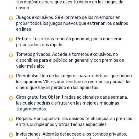
tus depósitos para que uses tu dinero en los juegos de
casino.
Juegos exclusivos: Sé el primero de los miembros en
probar todos los juegos nuevos que estrenan los casinos
en línea.
Retiros: Tus retiros tendrán prioridad, por lo que serán
procesados más rápido.
Torneos privados: Accede a torneros exclusivos, no
disponibles para el público en general y con premios de
valor más alto.
Reembolso: Una de las mejores características que tienen
los jugadores VIP, es que tendrán un reembolso parcial del
dinero que hayan perdido en las apuestas.
Giros gratuitos: Obtén tiradas adicionales cada semana,
las cuales podrás disfrutar en las mejores máquinas
tragamonedas.
Regalos: Por supuesto, los casinos te obsequiarán premios
en tus cumpleaños y otras fechas especiales.
Invitaciones: Además del acceso a los torneos privados,