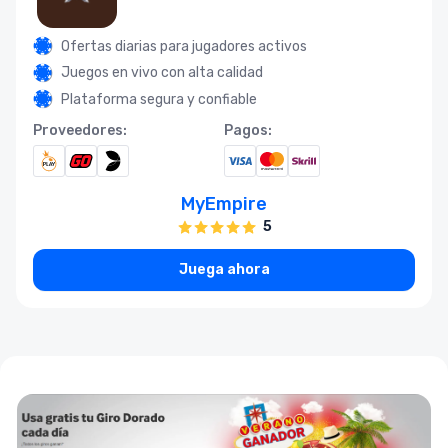
Ofertas diarias para jugadores activos
Juegos en vivo con alta calidad
Plataforma segura y confiable
Proveedores:
Pagos:
MyEmpire
5
Juega ahora