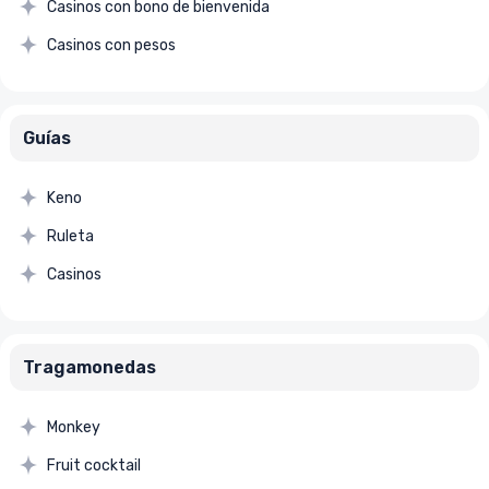
Casinos con bono de bienvenida
Casinos con pesos
Guías
Keno
Ruleta
Casinos
Tragamonedas
Monkey
Fruit cocktail