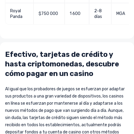
Royal
2-8
$750 000
1 600
MGA
Panda
días
Efectivo, tarjetas de crédito y
hasta criptomonedas, descubre
cómo pagar en un casino
Al igual que los probadores de juegos se esfuerzan por adaptar
sus productos a una gran variedad de dispositivos, los casinos
en línea se esfuerzan por mantenerse al día y adaptarse a los
nuevos métodos de pago que van surgiendo día a día. Aunque,
sin duda, las tarjetas de crédito siguen siendo el método más
recibido en todos los establecimientos, actualmente podrás
depositar fondos a tu cuenta de casino con otros métodos