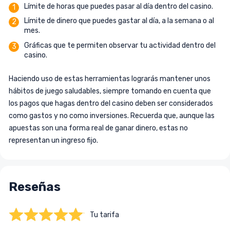
Límite de horas que puedes pasar al día dentro del casino.
Límite de dinero que puedes gastar al día, a la semana o al
mes.
Gráficas que te permiten observar tu actividad dentro del
casino.
Haciendo uso de estas herramientas lograrás mantener unos
hábitos de juego saludables, siempre tomando en cuenta que
los pagos que hagas dentro del casino deben ser considerados
como gastos y no como inversiones. Recuerda que, aunque las
apuestas son una forma real de ganar dinero, estas no
representan un ingreso fijo.
Tu tarifa:
Name
Email
Review text
Reseñas
Tu tarifa