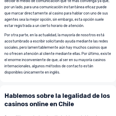
decidir el medio de comunicación que te más convenga ya que,
por un lado, para una comunicación instantánea eficaz puede
que marcar directamente al casino para hablar con uno de sus
agentes sea la mejor opción, sin embargo, esta opción suele
estar registrada a un cierto horario de atención.
Por otra parte, en la actualidad, la mayoría de nosotros está
acostumbrado a escribir solicitando ayuda mediante las redes
sociales, pero lamentablemente aún hay muchos casinos que
no ofrecen atención al cliente mediante ellas. Por último, existe
el enorme inconveniente de que, al ser en su mayoría casinos
internacionales, algunos métodos de contacto están
disponibles únicamente en inglés.
Hablemos sobre la legalidad de los
casinos online en Chile