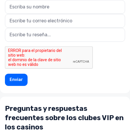
Enviar
Preguntas y respuestas
frecuentes sobre los clubes VIP en
los casinos