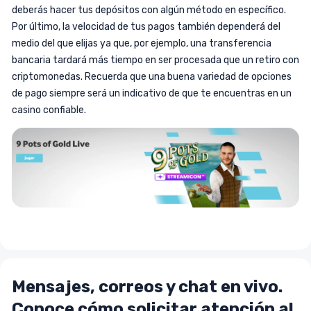
deberás hacer tus depósitos con algún método en específico.
Por último, la velocidad de tus pagos también dependerá del
medio del que elijas ya que, por ejemplo, una transferencia
bancaria tardará más tiempo en ser procesada que un retiro con
criptomonedas. Recuerda que una buena variedad de opciones
de pago siempre será un indicativo de que te encuentras en un
casino confiable.
Mensajes, correos y chat en vivo.
Conoce cómo solicitar atención al