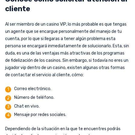
cliente
Al ser miembro de un casino VIP, lo más probable es que tengas
un agente que se encargue personalmente del manejo de tu
cuenta, por lo que si llegaras a tener algún problema esta
persona se encargará inmediatamente de solucionarlo. Esta, sin
duda, es una de las ventajas más atractivas de los programas
de fidelización de los casinos. Sin embargo, si todavía no eres un
jugador vip dentro de un casino, existen algunas otras formas
de contactar el servicio al cliente, cómo:
Correo electrónico.
Número de teléfono.
Chat en vivo.
Mensaje por redes sociales.
Dependiendo de la situación en la que te encuentres podrás