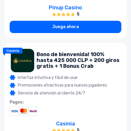
Pinup Casino
5
Juega ahora
Casinia
Bono de bienvenida! 100%
hasta 425 000 CLP + 200 giros
gratis + 1 Bonus Crab
Interfaz intuitiva y fácil de usar
Promociones atractivas para nuevos jugadores
Servicio de atención al cliente 24/7
Pagos:
Casinia
5