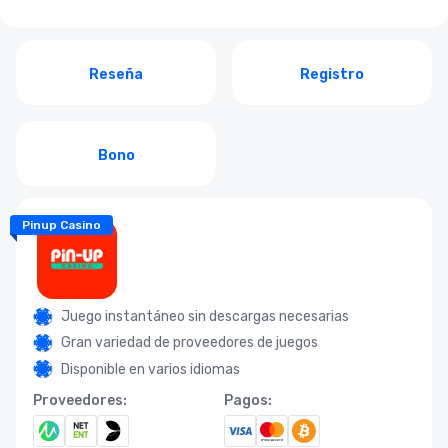
Reseña
Registro
Bono
Pinup Casino
Juego instantáneo sin descargas necesarias
Gran variedad de proveedores de juegos
Disponible en varios idiomas
Proveedores:
Pagos: