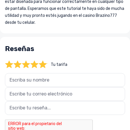
estar diseñada para funcionar correctamente en cualquier tipo
de pantalla. Esperamos que este tutorial te haya sido de mucha
utilidad y muy pronto estés jugando en el casino Brazino777
desde tu celular.
Tu tarifa:
Name
Email
Review text
Reseñas
Tu tarifa