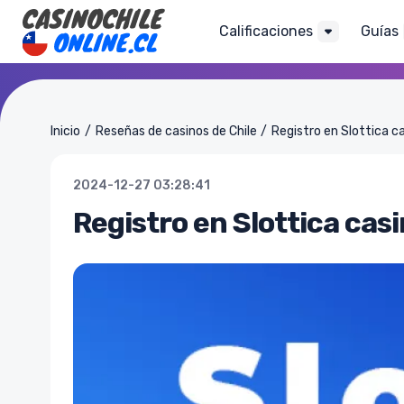
messages.pagingation_prev
Calificaciones
Guías
Crea una 
Inicio
Reseñas de casinos de Chile
Registro en Slottica ca
2024-12-27 03:28:41
Registro en Slottica casi