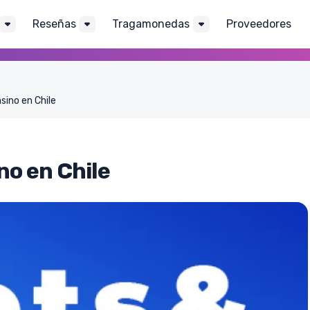
Reseñas
Tragamonedas
Proveedores
nueva cuenta en Slottica
Conclusión
Preguntas y respuestas fre
sino en Chile
no en Chile