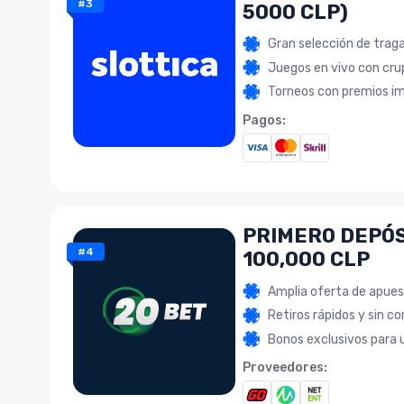
#3
5000 CLP)
Gran selección de tra
Juegos en vivo con crup
Torneos con premios i
Pagos:
PRIMERO DEPÓS
#4
100,000 CLP
Amplia oferta de apues
Retiros rápidos y sin c
Bonos exclusivos para 
Proveedores: