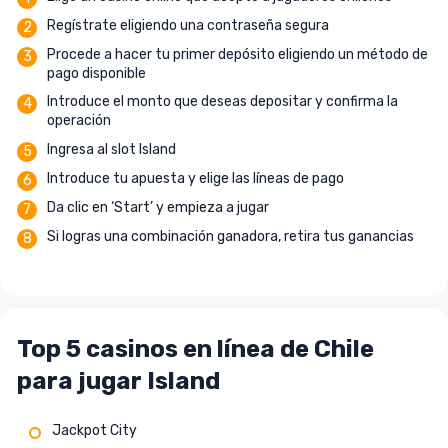
Regístrate eligiendo una contraseña segura
Procede a hacer tu primer depósito eligiendo un método de
pago disponible
Introduce el monto que deseas depositar y confirma la
operación
Ingresa al slot Island
Introduce tu apuesta y elige las líneas de pago
Da clic en ‘Start’ y empieza a jugar
Si logras una combinación ganadora, retira tus ganancias
Top 5 casinos en línea de Chile
para jugar Island
Jackpot City