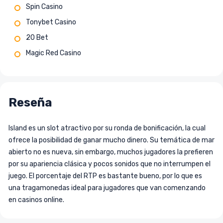
Spin Casino
Tonybet Casino
20 Bet
Magic Red Casino
Reseña
Island es un slot atractivo por su ronda de bonificación, la cual
ofrece la posibilidad de ganar mucho dinero. Su temática de mar
abierto no es nueva, sin embargo, muchos jugadores la prefieren
por su apariencia clásica y pocos sonidos que no interrumpen el
juego. El porcentaje del RTP es bastante bueno, por lo que es
una tragamonedas ideal para jugadores que van comenzando
en casinos online.