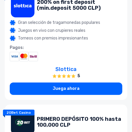
200% on first deposit
(min.deposit 5000 CLP)
Gran selección de tragamonedas populares
Juegos en vivo con crupieres reales
Torneos con premios impresionantes
Pagos:
Slottica
5
Juega ahora
20Bet Casino
PRIMERO DEPÓSITO 100% hasta
100,000 CLP