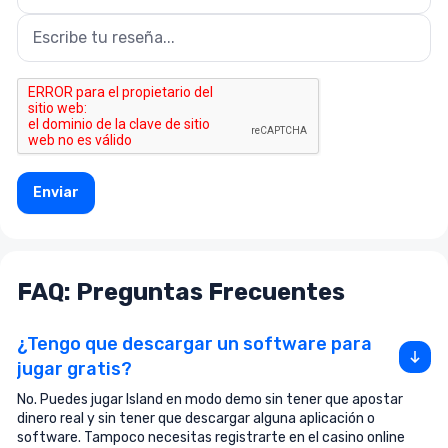
Enviar
FAQ: Preguntas Frecuentes
¿Tengo que descargar un software para
jugar gratis?
No. Puedes jugar Island en modo demo sin tener que apostar
dinero real y sin tener que descargar alguna aplicación o
software. Tampoco necesitas registrarte en el casino online