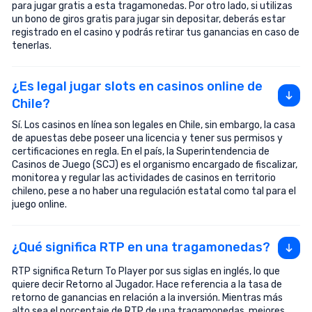
para jugar gratis a esta tragamonedas. Por otro lado, si utilizas
un bono de giros gratis para jugar sin depositar, deberás estar
registrado en el casino y podrás retirar tus ganancias en caso de
tenerlas.
¿Es legal jugar slots en casinos online de
Chile?
Sí. Los casinos en línea son legales en Chile, sin embargo, la casa
de apuestas debe poseer una licencia y tener sus permisos y
certificaciones en regla. En el país, la Superintendencia de
Casinos de Juego (SCJ) es el organismo encargado de fiscalizar,
monitorea y regular las actividades de casinos en territorio
chileno, pese a no haber una regulación estatal como tal para el
juego online.
¿Qué significa RTP en una tragamonedas?
RTP significa Return To Player por sus siglas en inglés, lo que
quiere decir Retorno al Jugador. Hace referencia a la tasa de
retorno de ganancias en relación a la inversión. Mientras más
alto sea el porcentaje de RTP de una tragamonedas, mejores