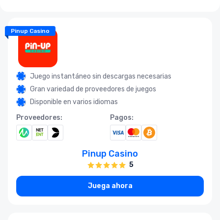
Pinup Casino
Juego instantáneo sin descargas necesarias
Gran variedad de proveedores de juegos
Disponible en varios idiomas
Proveedores:
Pagos:
Pinup Casino
5
Juega ahora