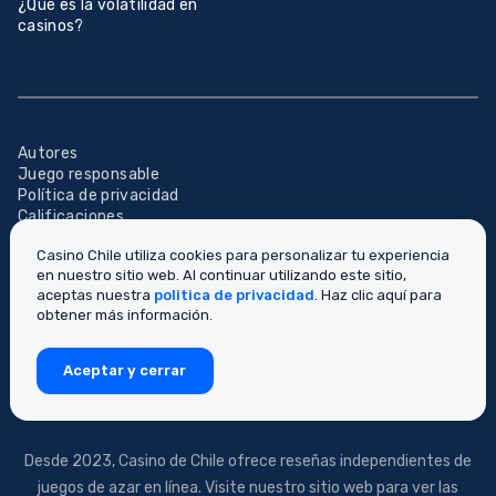
¿Qué es la volatilidad en
casinos?
Autores
Juego responsable
Política de privacidad
Calificaciones
Reseñas
Casino Chile utiliza cookies para personalizar tu experiencia
Guías
en nuestro sitio web. Al continuar utilizando este sitio,
Tragamonedas
aceptas nuestra
politica de privacidad
. Haz clic aquí para
Sitemap
obtener más información.
Aceptar y cerrar
Desde 2023, Casino de Chile ofrece reseñas independientes de
juegos de azar en línea. Visite nuestro sitio web para ver las