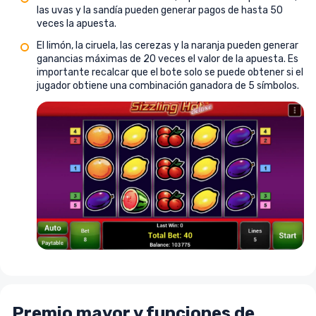
las uvas y la sandía pueden generar pagos de hasta 50
veces la apuesta.
El limón, la ciruela, las cerezas y la naranja pueden generar
ganancias máximas de 20 veces el valor de la apuesta. Es
importante recalcar que el bote solo se puede obtener si el
jugador obtiene una combinación ganadora de 5 símbolos.
Premio mayor y funciones de