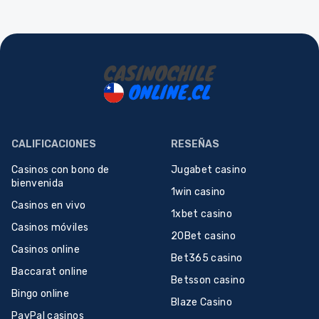
CALIFICACIONES
RESEÑAS
Casinos con bono de
Jugabet casino
bienvenida
1win casino
Casinos en vivo
1xbet casino
Casinos móviles
20Bet casino
Casinos online
Bet365 casino
Baccarat online
Betsson casino
Bingo online
Blaze Casino
PayPal casinos