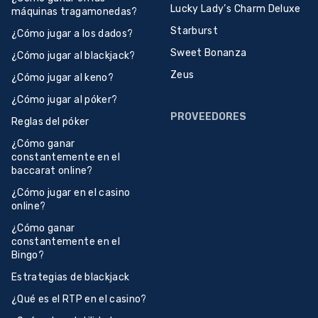
Lucky Lady’s Charm Deluxe
máquinas tragamonedas?
Starburst
¿Cómo jugar a los dados?
Sweet Bonanza
¿Cómo jugar al blackjack?
Zeus
¿Cómo jugar al keno?
¿Cómo jugar al póker?
PROVEEDORES
Reglas del póker
¿Cómo ganar
constantemente en el
baccarat online?
¿Cómo jugar en el casino
online?
¿Cómo ganar
constantemente en el
Bingo?
Estrategias de blackjack
¿Qué es el RTP en el casino?