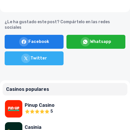
¿Le ha gustado este post? Compártelo en las redes
sociales
Facebook
Whatsapp
Twitter
Casinos populares
Pinup Casino
5
Casinia